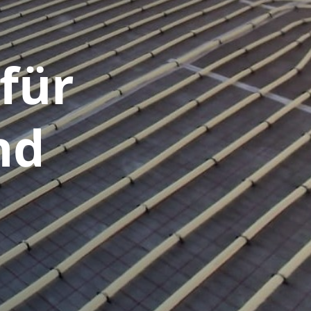
für
nd