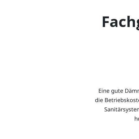
Fach
Eine gute Dämm
die Betriebskost
Sanitärsyste
h