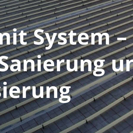
it System – 
Sanierung u
sierung