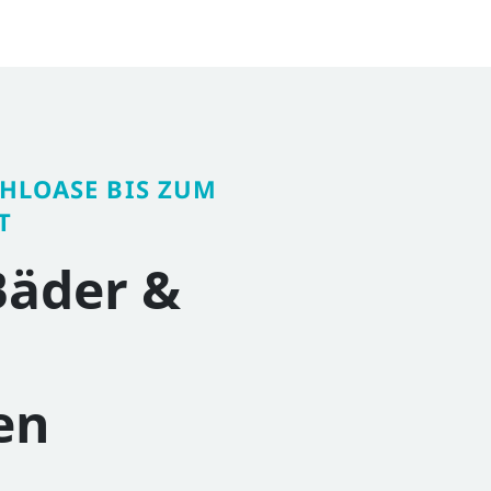
HLOASE BIS ZUM
Bäder &
en